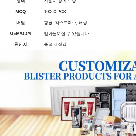
형태
사용자 정의 모양
t
ransparent 컵케이크 상자 
MOQ
10000 PCS
금색 호의 상자 10인치 케이크 상자
배달
항공, 익스프레스, 해상
손잡이가 있는 플라스틱 
OEM/ODM
받아들여질 수 있습니다.
식품용 플라스틱 포장재 
원산지
중국 제장강
단단한 플라스틱 포장재 ESD 상자