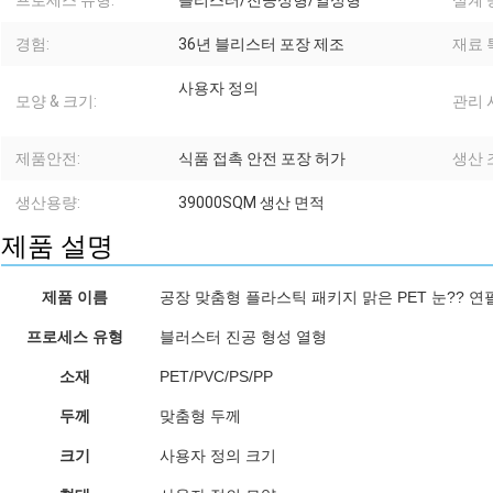
프로세스 유형:
블리스터/진공성형/열성형
설계 
경험:
36년 블리스터 포장 제조
재료 
사용자 정의
모양 & 크기:
관리 
제품안전:
식품 접촉 안전 포장 허가
생산 
생산용량:
39000SQM 생산 면적
제품 설명
제품 이름
공장 맞춤형 플라스틱 패키지 맑은 PET 눈?? 연
프로세스 유형
블러스터 진공 형성 열형
낚시 먹잇감용 블리스터
소재
PET/PVC/PS/PP
컵 케이크 용기 플라스틱 포장
두께
맞춤형 두께
투명한 디저트 박스 눈빛 껍질 팔
크기
사용자 정의 크기
식품용 플라스틱 용기 베린 디저