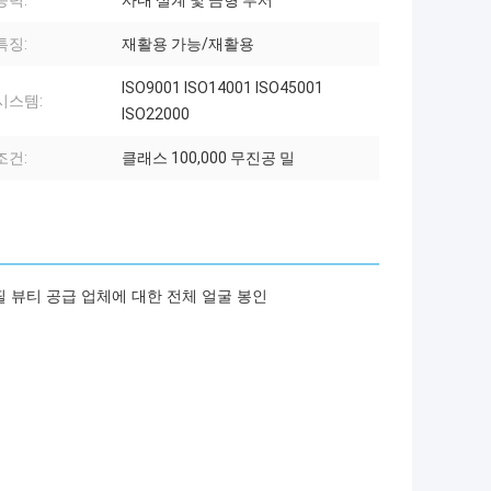
능력:
사내 설계 및 금형 부서
특징:
재활용 가능/재활용
ISO9001 ISO14001 ISO45001
시스템:
ISO22000
조건:
클래스 100,000 무진공 밀
필 뷰티 공급 업체에 대한 전체 얼굴 봉인
 포장재, 알약 블리스터 포장재
 플라스틱 립밤 봉지
레트 작은 플라스틱 케이스
트 쿠키 상자 식품 용기