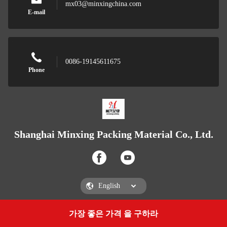
mx03@minxingchina.com
E-mail
0086-19145611675
Phone
Shanghai Minxing Packing Material Co., Ltd.
가장 좋은 가격 을 구하라
Get a Quote
Shanghai Minxing Packing Material Co., Ltd.