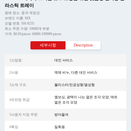
라스틱 트레이
원래 장소: 중국 제장강
브랜드 이름: MX
모델 번호: SH-0235
최소 주문 수량: 10000개 부분
가격: $0.05/pieces 10000-199999 pieces
세부사항
Description
1산업용:
대인 서비스
2사용:
액체 비누, 다른 대인 서비스
3소재 구조:
블리스터/진공성형/열성형
엠보싱, 광택이 나는 엷은 조각 모양, 매트
4프린팅 취급:
엷은 조각 모양
5사용자 지정 주문:
받아들여
6특징:
일회용